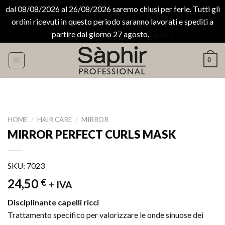
dal 08/08/2026 al 26/08/2026 saremo chiusi per ferie. Tutti gli
ordini ricevuti in questo periodo saranno lavorati e spediti a
partire dal giorno 27 agosto.
Ignora
Salta
0
ai
contenuti
HOME
/
HAIR CARE
/
MIRROR
MIRROR PERFECT CURLS MASK
SKU: 7023
24,50
€
+ IVA
Disciplinante capelli ricci
Trattamento specifico per valorizzare le onde sinuose dei