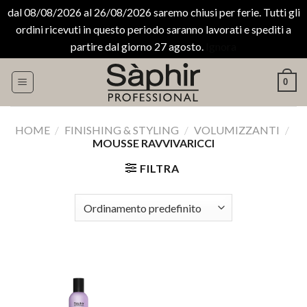
dal 08/08/2026 al 26/08/2026 saremo chiusi per ferie. Tutti gli
ordini ricevuti in questo periodo saranno lavorati e spediti a
partire dal giorno 27 agosto.
Ignora
Salta
0
ai
contenuti
HOME
/
FINISHING & STYLING
/
VOLUMIZZANTI
/
MOUSSE RAVVIVARICCI
FILTRA