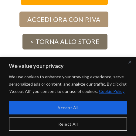
ACCEDI ORA CON P.IVA
< TORNA ALLO STORE
We value your privacy
We use cookies to enhance your browsing experience, serve
Copyright 2026 ©
Saphir Professional
- Naico srl | P.IVA
personalized ads or content, and analyze our traffic. By clicking
15026241998
"Accept All", you consent to our use of cookies.
Cookie Policy
Accept All
Reject All