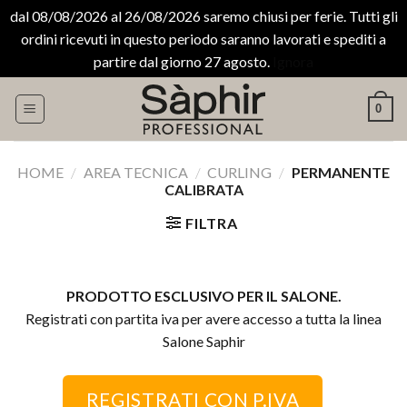
dal 08/08/2026 al 26/08/2026 saremo chiusi per ferie. Tutti gli
ordini ricevuti in questo periodo saranno lavorati e spediti a
partire dal giorno 27 agosto.
Ignora
Salta
0
ai
contenuti
HOME
/
AREA TECNICA
/
CURLING
/
PERMANENTE
CALIBRATA
FILTRA
PRODOTTO ESCLUSIVO PER IL SALONE.
Registrati con partita iva per avere accesso a tutta la linea
Salone Saphir
REGISTRATI CON P.IVA