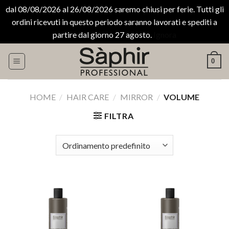
dal 08/08/2026 al 26/08/2026 saremo chiusi per ferie. Tutti gli
ordini ricevuti in questo periodo saranno lavorati e spediti a
partire dal giorno 27 agosto.
Ignora
Salta
0
ai
contenuti
HOME
/
HAIR CARE
/
MIRROR
/
VOLUME
FILTRA