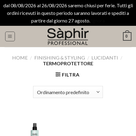
dal 08/08/2026 al 26/08/2026 saremo chiusi per ferie. Tutti gli
ordini ricevuti in questo periodo saranno lavorati e spediti a
partire dal giorno 27 agosto.
Ignora
Salta
0
ai
contenuti
HOME
/
FINISHING & STYLING
/
LUCIDANTI
/
TERMOPROTETTORE
FILTRA