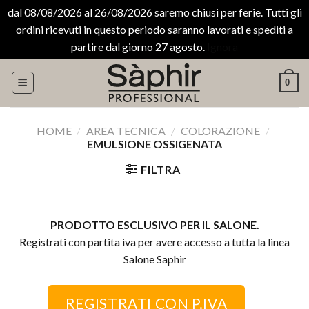
dal 08/08/2026 al 26/08/2026 saremo chiusi per ferie. Tutti gli
ordini ricevuti in questo periodo saranno lavorati e spediti a
partire dal giorno 27 agosto.
Ignora
Salta
0
ai
contenuti
HOME
/
AREA TECNICA
/
COLORAZIONE
/
EMULSIONE OSSIGENATA
FILTRA
PRODOTTO ESCLUSIVO PER IL SALONE.
Registrati con partita iva per avere accesso a tutta la linea
Salone Saphir
REGISTRATI CON P.IVA