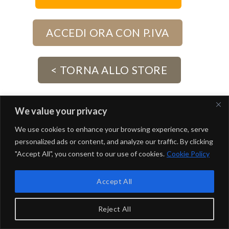
ACCEDI ORA CON P.IVA
< TORNA ALLO STORE
We value your privacy
We use cookies to enhance your browsing experience, serve
Copyright 2026 ©
Saphir Professional
- Naico srl | P.IVA
personalized ads or content, and analyze our traffic. By clicking
15026241998
"Accept All", you consent to our use of cookies.
Cookie Policy
Accept All
Reject All