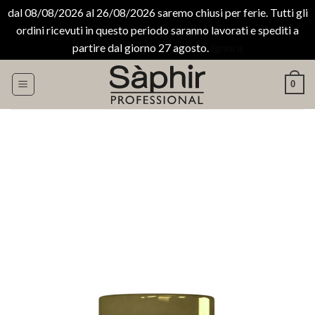
dal 08/08/2026 al 26/08/2026 saremo chiusi per ferie. Tutti gli
ordini ricevuti in questo periodo saranno lavorati e spediti a
partire dal giorno 27 agosto.
Ignora
Salta
0
ai
contenuti